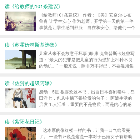
所想的小孩子不同了。 您若不愿变小孩子，便难
读《给教师的101条建议》
免被下面两首诗说着了： 一 你这糊涂的先生！ 你
的学堂成了害...
《给教师101条建议》 作者：【美】安奈尔·L·布
鲁肖 让学生安心 作为老师，开学第一天的第一件
事就是让学生感到舒服，自在和安心。给他们一个
你相当镇定、坦然的印象和感觉。 你需要向他们
做出如下的承诺： 1. 我一定不会在课堂上大着嗓
读《苏霍姆林斯基选集》
门说话，不会朝你们大喊大叫。当然，这并不等于
我会...
儿童从来不会故意干坏事 娜·康·克鲁普斯卡娅曾写
道：“最大的犯罪是把儿童的行为强加上种种不良
的动机。” 一般来说，除非万不得已，不要滥用集
体的谴责，儿童的某种不体面行为只需你一人知道
就行了。因为儿童从来不会蓄意做坏事。他们会犯
读《佐贺的超级阿嬷》
错误，如果我们帮助他们正确地理解和承认自己所
犯的错误，...
感动：5星 很喜欢这本书，出自日本喜剧泰斗，岛
田洋七，也从中摘下很珍贵的句子； 阿嬷生活的
启发 1.人活着，重要的不是物质，而是内心的感
受 2.有这么一天。我一进门就听到儿子大喊：“老
妈，把那个拿来！” 这家伙，我不在家时，竟敢这
读《紫阳花日记》
样对他母亲颐指气使。这岂能不好好教训一下！我
以...
这本厚的像红楼一样的书，让我一口气给看完
了。 一些书评说是这是一本对于已婚女子有帮助