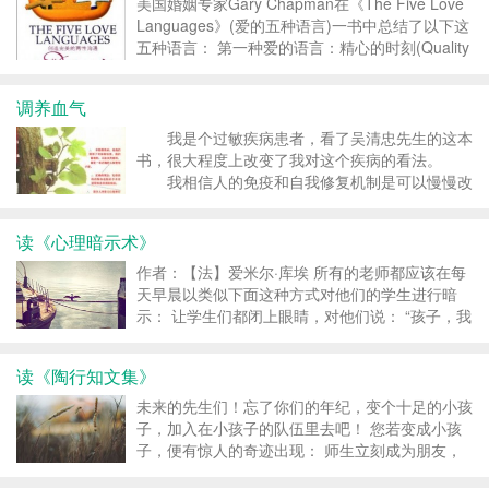
个更好的自己，...
美国婚姻专家Gary Chapman在《The Five Love
Languages》(爱的五种语言)一书中总结了以下这
五种语言： 第一种爱的语言：精心的时刻(Quality
Time) 第二种爱的语言：精心的礼物(Quality Gift)
第三种爱的语言：服务的行动(ac...
调养血气
我是个过敏疾病患者，看了吴清忠先生的这本
书，很大程度上改变了我对这个疾病的看法。
我相信人的免疫和自我修复机制是可以慢慢改
善提高的。 更重要的是要学会和自己的身体
沟通，正确的对待自己的身体。尤其在生病时候的
读《心理暗示术》
身体，更应该自省平时的生活习惯，及时调整，耐
心调养，而不是依赖...
作者：【法】爱米尔·库埃 所有的老师都应该在每
天早晨以类似下面这种方式对他们的学生进行暗
示： 让学生们都闭上眼睛，对他们说： “孩子，我
希望你能够礼貌、友好地对待每一个人，听从你们
父母和老师对你们提出的要求和劝告，并且不要有
读《陶行知文集》
任何厌烦的情绪；过去，当你被提醒去做某事的时
候，你总是感...
未来的先生们！忘了你们的年纪，变个十足的小孩
子，加入在小孩子的队伍里去吧！ 您若变成小孩
子，便有惊人的奇迹出现： 师生立刻成为朋友，
学校立刻成为乐园；您会发现别的小孩子是和从前