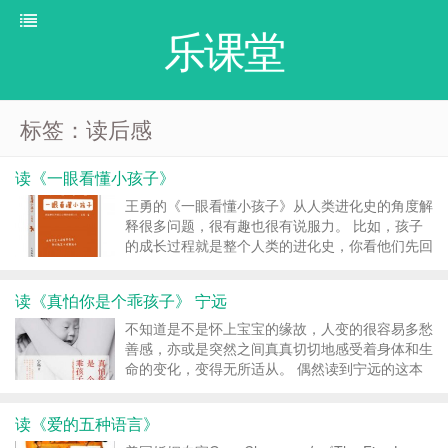
乐课堂
标签：读后感
读《一眼看懂小孩子》
王勇的《一眼看懂小孩子》从人类进化史的角度解
释很多问题，很有趣也很有说服力。 比如，孩子
的成长过程就是整个人类的进化史，你看他们先回
爬，再站，再走，再说话….所以不要干涉孩子的
自然发展。 当我看到他写幼儿园的老师是泼妇时
读《真怕你是个乖孩子》 宁远
我扑哧笑了出来，我觉得他写的太贴切了。最近同
时在...
不知道是不是怀上宝宝的缘故，人变的很容易多愁
善感，亦或是突然之间真真切切地感受着身体和生
命的变化，变得无所适从。 偶然读到宁远的这本
《真怕你是个乖孩子》，为我充满了许多正能量。
当我读到这段文字时，留下了感激的眼泪，「当母
读《爱的五种语言》
亲并不意味着你会失去自己，而是，你必须成为一