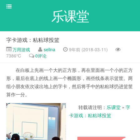
乐课堂
字卡游戏：粘粘球投篮
万用游戏
selina
9年前 (2018-03-11)
7386℃
0评论
在白板上先画一个大的正方形，再在里面画一个小的正方
形，最后在底上的线上画一个椭圆形，画些线条表示篮筐。两
组小朋友依次读出地上的字卡，然后将手中的粘粘球扔进篮筐
算作一分。
转载请注明：
乐课堂
»
字
卡游戏：粘粘球投篮