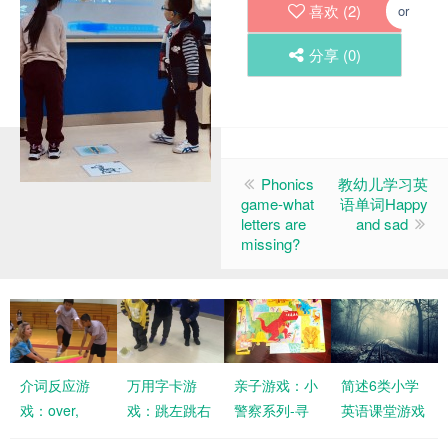
喜欢 (
2
)
or
分享 (
0
)
Phonics
教幼儿学习英
game-what
语单词Happy
letters are
and sad
missing?
介词反应游
万用字卡游
亲子游戏：小
简述6类小学
戏：over,
戏：跳左跳右
警察系列-寻
英语课堂游戏
under,
找缺失的拼图
（附案例）