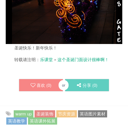
圣诞快乐！新年快乐！
转载请注明：
乐课堂
»
这个圣诞门面设计很棒啊！
喜欢 (
0
)
分享 (
0
)
or
warm up
圣诞装饰
节庆资源
英语图片素材
英语教学
英语课外拓展