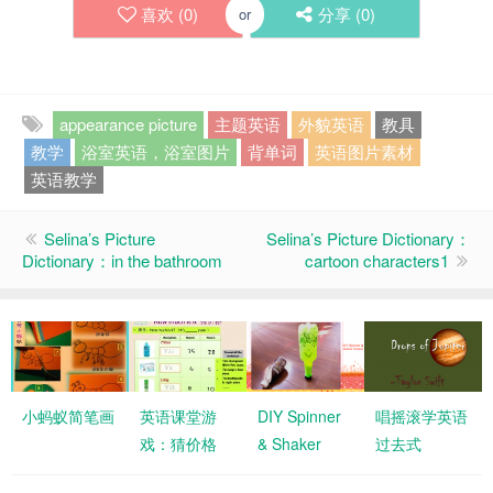
喜欢 (
0
)
分享 (
0
)
or
appearance picture
主题英语
外貌英语
教具
教学
浴室英语，浴室图片
背单词
英语图片素材
英语教学
Selina’s Picture
Selina’s Picture Dictionary：
Dictionary：in the bathroom
cartoon characters1
小蚂蚁简笔画
英语课堂游
DIY Spinner
唱摇滚学英语
戏：猜价格
& Shaker
过去式
How much?