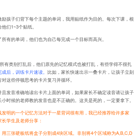
激励孩子们背下每个主题的单词，我用贴纸作为目的。每次下课，根
他们1~3个贴纸。
了所有的单词，他们也为自己每完成一个目标而高兴。
将所有类别打乱后，他们原先的记忆模式也被打乱，有些学得不很扎
完成后，训练卡片速读。
比如，家长快速出示一叠卡片，让孩子立刻
行对这些停顿思考的卡片复习并循环。
并且发音准确地读出卡片上面的单词，如果家长不确定读音请让孩子
长小时候的老师教的发音也是不正确的。这关是死的，一定要拿下。
线发明的一个记忆方法对于一星背词很有用，我已经推荐给许多家
家长学生及老师分享：
三张硬板纸将盒子分割成4块区域。非别将4个区域称为A,B,C,D