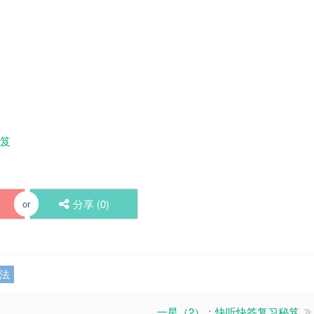
秘笈
分享 (
0
)
or
法
一星（2）：快听快答复习秘笈