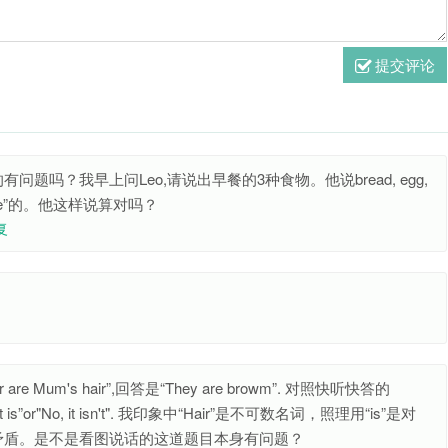
提交评论
吗？我早上问Leo,请说出早餐的3种食物。他说bread, egg,
idge”的。他这样说算对吗？
复
 Mum's hair”,回答是“They are browm”. 对照快听快答的
s，it is”or"No, it isn't". 我印象中“Hair”是不可数名词，照理用“is”是对
矛盾。是不是看图说话的这道题目本身有问题？