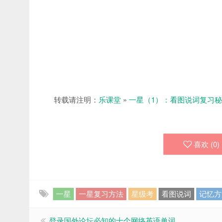
转载请注明：
乐课堂
»
一星（1）：看图说词复习
喜欢 (
0
)
一星
一星复习方法
星级考
看图说词
记忆方
登录国外论坛必知的十个网络英语单词