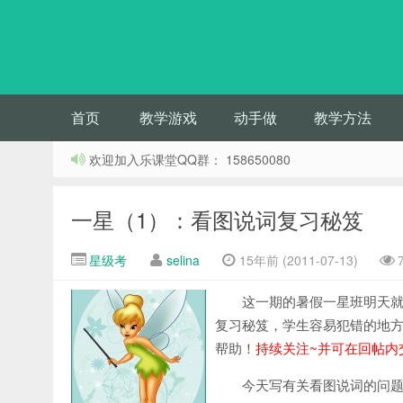
首页
教学游戏
动手做
教学方法
欢迎加入乐课堂QQ群： 158650080
一星（1）：看图说词复习秘笈
星级考
selina
15年前 (2011-07-13)
这一期的暑假一星班明天就
复习秘笈，学生容易犯错的地
帮助！
持续关注~并可在回帖内
今天写有关看图说词的问