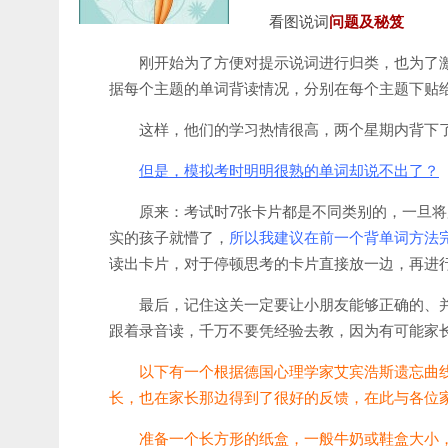
看图说词
问题及秘笈
刚开始为了方便对提示说词进行归类，也为了
据每个主题的单词背读情况，分别在每个主题下贴给
这样，他们的学习热情很高，两个星期内背下
但是，模拟考时明明很熟的单词却说不出了？
原来：考试时7张卡片都是不同类别的，一旦
实的孩子就懵了，
所以我建议在前一个背单词方法
读出卡片，对于停顿思考的卡片直接放一边，再进
最后，记住这关一定要让小朋友能够正确的、
跟着录音读，千万不要凭经验去教，因为有可能家
以下有一个根据德国心理学家艾宾浩斯遗忘曲
长，也在家长那边得到了很好的反馈，在此与各位
准备一个长方形的纸盒，一般牛奶或鞋盒大小，用