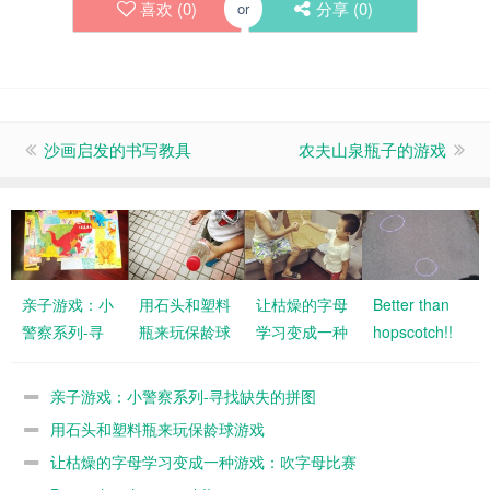
喜欢 (
0
)
分享 (
0
)
or
沙画启发的书写教具
农夫山泉瓶子的游戏
亲子游戏：小
用石头和塑料
让枯燥的字母
Better than
警察系列-寻
瓶来玩保龄球
学习变成一种
hopscotch!!
找缺失的拼图
游戏
游戏：吹字母
比赛
亲子游戏：小警察系列-寻找缺失的拼图
用石头和塑料瓶来玩保龄球游戏
让枯燥的字母学习变成一种游戏：吹字母比赛