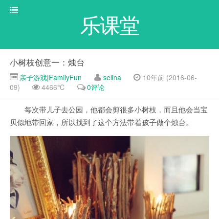
乐课堂
小树枝创意一：烛台
亲子游戏|FamilyFun
selina
10年前 (2016-06-
09)
4466℃
0评论
每次带儿子去公园，他都会剪很多小树枝，而且他会当宝
贝似地带回家，所以找到了这个方法带着孩子做个烛台。