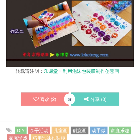
转载请注明：
乐课堂
»
利用泡沫包装膜制作创意画
喜欢 (
2
)
分享 (
0
)
or
DIY
亲子活动
儿童画
创意画
动手做
家庭乐趣
家庭游戏
巧用泡沫包装膜