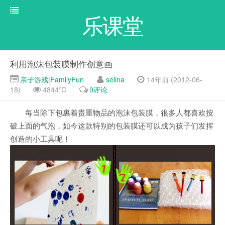
乐课堂
利用泡沫包装膜制作创意画
亲子游戏|FamilyFun
selina
14年前 (2012-06-
18)
4844℃
0评论
每当除下包裹着贵重物品的泡沫包装膜，很多人都喜欢按
破上面的气泡，如今这款特别的包装膜还可以成为孩子们发挥
创造的小工具呢！